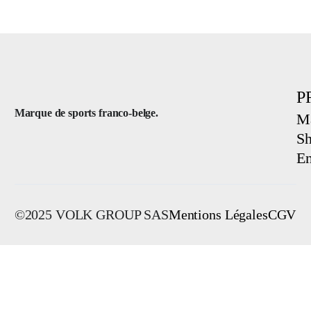
P
Marque de sports franco-belge.
Ma
Sh
E
©2025 VOLK GROUP SAS
Mentions Légales
CGV