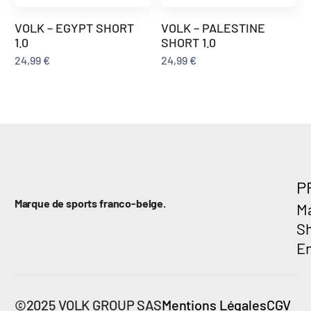
VOLK – EGYPT SHORT
VOLK – PALESTINE
1.0
SHORT 1.0
24,99
€
24,99
€
P
Marque de sports franco-belge.
Ma
S
E
©2025 VOLK GROUP SAS
Mentions Légales
CGV