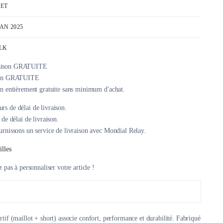
SET
AN 2025
LK
son GRATUITE
n entièrement gratuite sans minimum d'achat.
 de délai de livraison.
rnissons un service de livraison avec Mondial Relay.
illes
z pas à personnaliser votre article !
tif (maillot + short) associe confort, performance et durabilité. Fabriqué