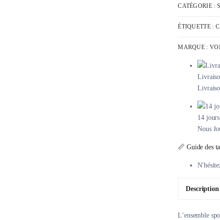
2025
CATÉGORIE :
EDITION
ÉTIQUETTE :
C
MARQUE :
VO
Livrai
Livraiso
14 jours
Nous fou
📏 Guide des ta
N'hésite
Description
L’ensemble spor