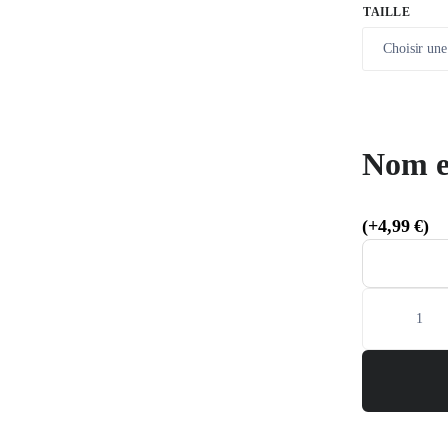
TAILLE
Nom e
(
+
4,99
€
)
quantité
de
VOLK
-
BOTSWANA
SET
CAN