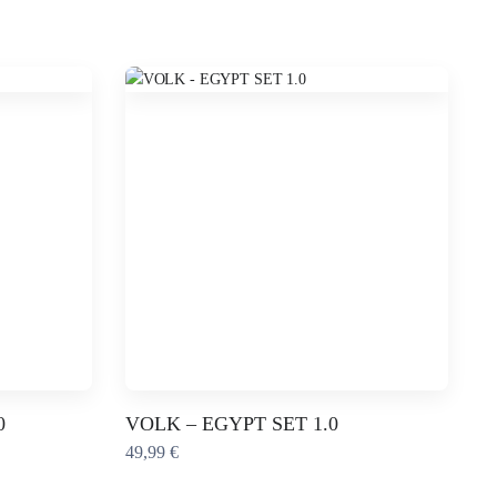
Ce
0
VOLK – EGYPT SET 1.0
produit
49,99
€
a
plusieurs