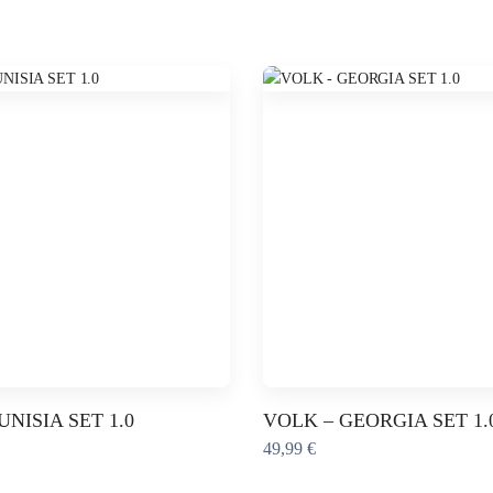
Ce
UNISIA SET 1.0
VOLK – GEORGIA SET 1.
produit
49,99
€
a
plusieurs