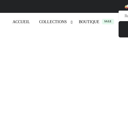
Reche
de
ACCUEIL
COLLECTIONS
BOUTIQUE
SALE
produi
Maillots