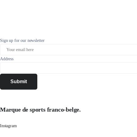
variations.
variations.
Les
Les
options
options
peuvent
peuvent
être
être
choisies
choisies
Sign up for our newsletter
sur
sur
la
la
page
page
Address
du
du
produit
produit
Submit
Marque de sports franco-belge.
Instagram