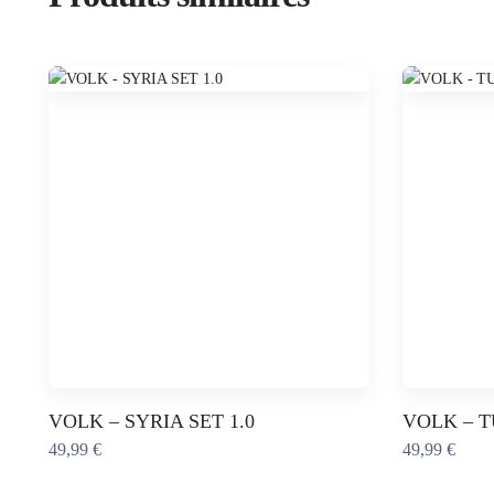
Ce
Ce
VOLK – SYRIA SET 1.0
VOLK – T
produit
produit
49,99
€
49,99
€
a
a
plusieurs
plusieurs