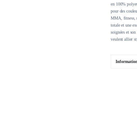
en 100% polyest
pour des couleu
MMA, fitness, r
totale et une e
soignées et son 
veulent allier s
Informatio