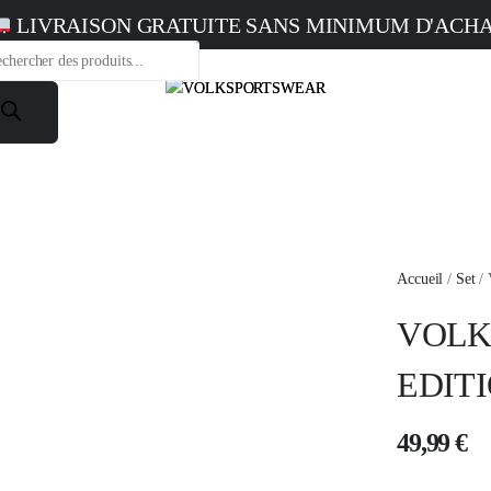
LIVRAISON GRATUITE SANS MINIMUM D'ACH
rche
ts
Accueil
/
Set
/
VOLK
EDIT
49,99
€