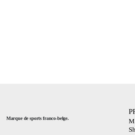
P
Marque de sports franco-belge.
Ma
Sh